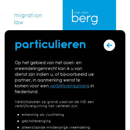
migration
law
particulieren
Op het gebied van het asiel- en
vreemdelingenrecht kan ik u van
dienst zijn indien u, of bijvoorbeeld uw
partner, in aanmerking wenst te
komen voor een
verblijfsvergunning
in
Nederland.
Verblijfsdoelen op grond waarvan de IND een
verblijfsvergunning kan verlenen zijn:
erkenning als vluchteling
gezinshereniging
alleenstaande minderjarige vreemdeling